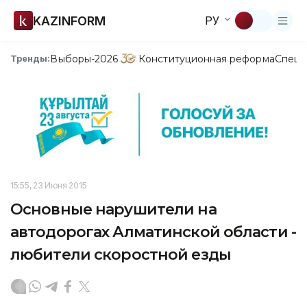
KAZINFORM
РУ
Выборы-2026
Конституционная реформа
Спецп
Тренды:
15:55, 23 Июня 2015
Основные нарушители на
автодорогах Алматинской области -
любители скоростной езды