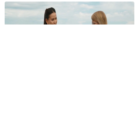
Кадр из видео
Однако, как отмечается в сюжете, далеко не все
жители села знают об этом историческом
наследии. Сегодня многие дома в населенном
пункте пустуют.
— В будущем мы планируем создать здесь