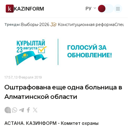
KAZINFORM
РУ
Выборы-2026
Конституционная реформа
Спецп
Тренды:
17:57, 13 Февраля 2019
Оштрафована еще одна больница в
Алматинской области
АСТАНА. КАЗИНФОРМ - Комитет охраны