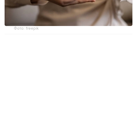
Фото: freepik
Новый механизм обеспечения разработан
Министерством здравоохранения. Об этом
сообщила и. о. директора департамента охраны
здоровья матери и ребенка МЗ РК Жанар Садуова.
Ранее слуховые аппараты предоставлялись
в рамках социальной защиты только отдельным
категориям граждан с инвалидностью вследствие
тяжелых нарушений слуха. После внесения
изменений в законодательство право на такую
помощь получили более широкие категории
пациентов, которым слухопротезирование
необходимо по заключению врача-сурдолога.