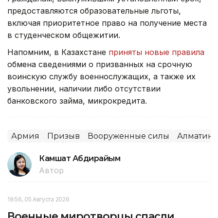
предоставляются образовательные льготы,
включая приоритетное право на получение места
в студенческом общежитии.
Напомним, в Казахстане
приняты новые правила
обмена сведениями о призванных на срочную
воинскую службу военнослужащих, а также их
увольнении, наличии либо отсутствии
банковского займа, микрокредита.
Армия
Призыв
Вооруженные силы
Алматинс
Камшат Абдирайым
Автор
19:56, 05 Августа 2026
Военные миротворцы спасли