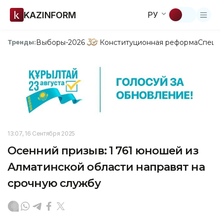
KAZINFORM
РУ
Выборы-2026
Конституционная реформа
Спецп
Тренды:
13:07, 16 Сентября 2025
Осенний призыв: 1 761 юношей из
Алматинской области направят на
срочную службу