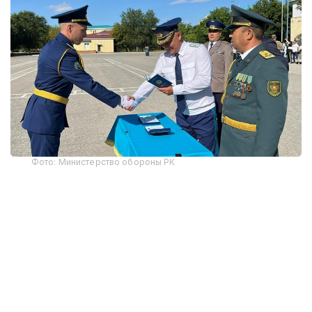
Фото: Министерство обороны РК
В этом году первое офицерское звание получили
12 выпускников-интернов. По завершении
обучения им вручены дипломы Военного
института Сил воздушной обороны и Западно-
Казахстанского медицинского университета
имени Марата Оспанова, что подтверждает
получение одновременно военного и высшего