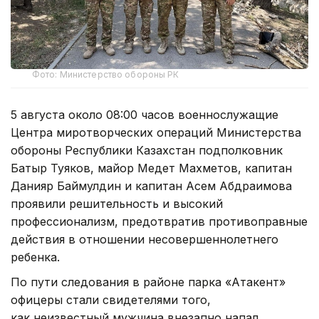
Фото: Министерство обороны РК
5 августа около 08:00 часов военнослужащие
Центра миротворческих операций Министерства
обороны Республики Казахстан подполковник
Батыр Туяков, майор Медет Махметов, капитан
Данияр Баймулдин и капитан Асем Абдраимова
проявили решительность и высокий
профессионализм, предотвратив противоправные
действия в отношении несовершеннолетнего
ребенка.
По пути следования в районе парка «Атакент»
офицеры стали свидетелями того,
как неизвестный мужчина внезапно напал