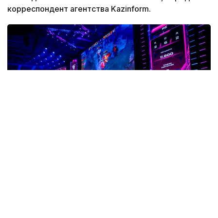
корреспондент агентства Kazinform.
Фото: Солтан Жексенбеков/ Kazinform
После матча игрок казахстанской команды Алим
Беспаев поделился впечатлениями от игры,
рассказал о сильных сторонах коллектива
и отметил, чего команде не хватило в решающих