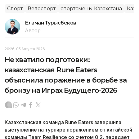
Спорт
Велоспорт
спортсмены Казахстана
Каза
Еламан Турысбеков
Автор
20:26, 05 Августа 2026
Не хватило подготовки:
казахстанская Rune Eaters
объяснила поражение в борьбе за
бронзу на Играх Будущего-2026
Казахстанская команда Rune Eaters завершила
выступление на турнире поражением от китайской
команды Team Resilience со счетом 0:2, передает