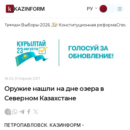
KAZINFORM
РУ
Выборы-2026
Конституционная реформа
Спецп
Тренды:
18:33, 01 Апреля 2017
Оружие нашли на дне озера в
Северном Казахстане
ПЕТРОПАВЛОВСК. КАЗИНФОРМ -