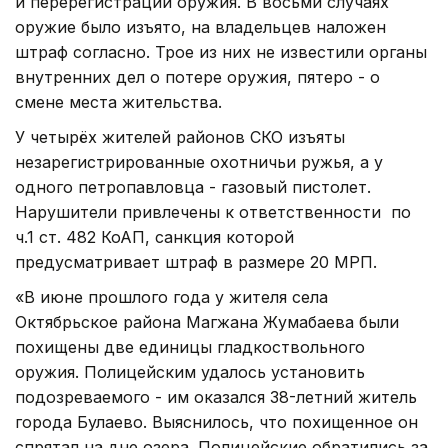
и перерегистрации оружия. В восьми случаях
оружие было изъято, на владельцев наложен
штраф согласно. Трое из них не известили органы
внутренних дел о потере оружия, пятеро - о
смене места жительства.
У четырёх жителей районов СКО изъяты
незарегистрированные охотничьи ружья, а у
одного петропавловца - газовый пистолет.
Нарушители привлечены к ответственности по
ч.1 ст. 482 КоАП, санкция которой
предусматривает штраф в размере 20 МРП.
«В июне прошлого года у жителя села
Октябрьское района Магжана Жумабаева были
похищены две единицы гладкоствольного
оружия. Полицейским удалось установить
подозреваемого - им оказался 38-летний житель
города Булаево. Выяснилось, что похищенное он
спрятал на дне озера. Полицейские обратились за