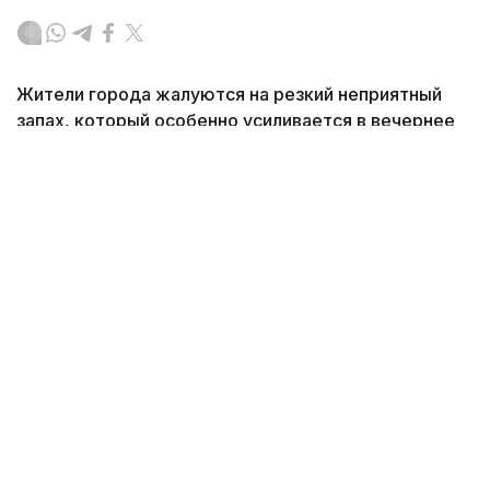
Жители города жалуются на резкий неприятный
запах, который особенно усиливается в вечернее
и ночное время. Из-за этого люди вынуждены
закрывать окна и не выходить на улицу, передает
корреспондент агентства Kazinform.