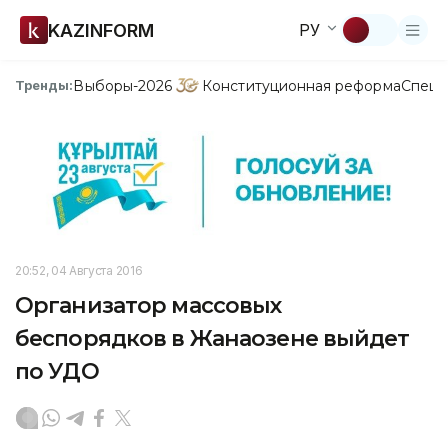
KAZINFORM
РУ
Выборы-2026
Конституционная реформа
Спецп
Тренды:
20:52, 04 Августа 2016
Организатор массовых
беспорядков в Жанаозене выйдет
по УДО