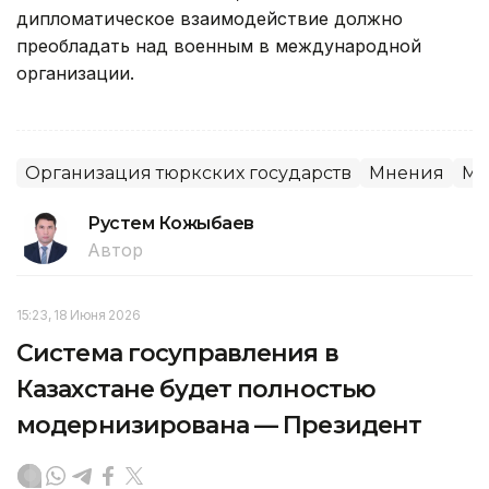
дипломатическое взаимодействие должно
преобладать над военным в международной
организации.
Организация тюркских государств
Мнения
Ме
Рустем Кожыбаев
Автор
15:23, 18 Июня 2026
Система госуправления в
Казахстане будет полностью
модернизирована — Президент