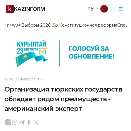
KAZINFORM
РУ
Выборы-2026
Конституционная реформа
Спецп
Тренды:
13:00, 27 Февраля 2023
Организация тюркских государств
обладает рядом преимуществ -
американский эксперт