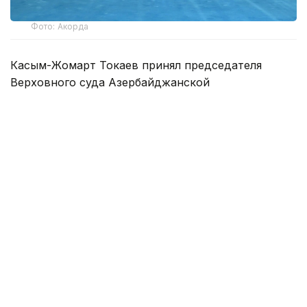
Фото: Акорда
Касым-Жомарт Токаев принял председателя
Верховного суда Азербайджанской
Республики
Инама Керимова
, председателя
Верховного суда Кыргызской Республики
Медербека Сатыева,
председателя
Кассационного суда Турецкой Республики
Омера
Керкеза,
председателя Государственного совета
Турецкой Республики
Зеки Йигита
и первого
заместителя председателя Верховного суда
Республики Узбекистан
Алишера Усманова,
которые прибыли для участия во второй
конференции верховных судов стран — участниц
ОТГ.
Приветствуя гостей, Глава государства отметил