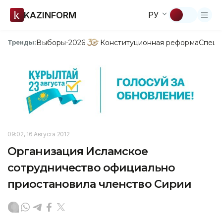
KAZINFORM
РУ
Выборы-2026
Конституционная реформа
Спецп
Тренды:
09:02, 16 Августа 2012
Организация Исламское
сотрудничество официально
приостановила членство Сирии