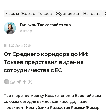
Касым-Жомарт Токаев
Журналист
Награда
С
Гульжан Тасмаганбетова
Автор
18:11, 22 Июня 2026
От Среднего коридора до ИИ:
Токаев представил видение
сотрудничества с ЕС
Партнерство между Казахстаном и Европейским
союзом сегодня важно, как никогда, пишет
Президент Республики Казахстан Касым-Жомарт