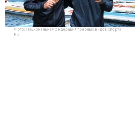
Фото: Национальная федерация гребных видов спорта
РК
В заключительный день соревнований
чемпионами на дистанции 10 километров стали
Кирилл Тубаев и Полат Туребеков.
В соревнованиях на
байдарках
среди мужчин
на дистанции 10 километров победу одержал
Кирилл Тубаев
, преодолевший дистанцию
за 30:22.889. Серебряную медаль завоевал Пак
Чжу Хён из Южной Кореи, бронзовую — Нгуен
Ан Ду из Вьетнама.
В заезде на
каноэ
на дистанции 10 000 метров
лучшим стал
Полат Туребеков
с результатом