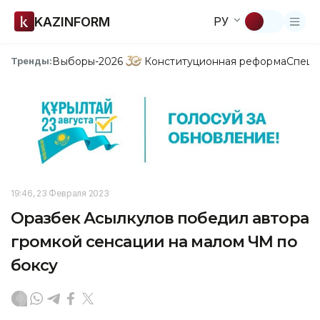
KAZINFORM
РУ
Выборы-2026
Конституционная реформа
Спецп
Тренды:
19:46, 23 Февраля 2023
Оразбек Асылкулов победил автора
громкой сенсации на малом ЧМ по
боксу