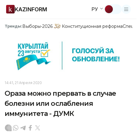
KAZINFORM
РУ
Выборы-2026
Конституционная реформа
Спецп
Тренды:
14:41, 21 Апреля 2020
Ораза можно прервать в случае
болезни или ослабления
иммунитета - ДУМК