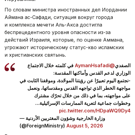
По словам министра иностранных дел Иордании
Аймана ас-Сафади, ситуация вокруг города
и комплекса мечети Аль-Акса достигла
беспрецедентного уровня опасности из-за
действий Израиля, которые, по оценке Аммана,
угрожают историческому статус-кво исламских
и христианских святынь.
في كلمته خلال الاجتماع
@AymanHsafadi
الصفدي
الوزاري لدعم القدس وأماكنها المقدسة:
-نجتمع اليوم تعبيرًا عن رؤيتنا الموحّدة، وموقفنا الثابت في
مواجهة الخطر الذي تواجهه القدس ومقدساتها، ونعمل
على مواجهته، بما في ذلك من خلال تحرّك مشترك
وخطوات جماعية لتعرية الممارسات الإسرائيلية…
pic.twitter.com/HDpaWQ9Dy4
— وزارة الخارجية وشؤون المغتربين الأردنية
(@ForeignMinistry)
August 5, 2026