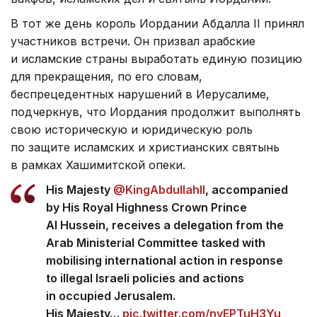
В тот же день король Иордании Абдалла II принял
участников встречи. Он призвал арабские
и исламские страны выработать единую позицию
для прекращения, по его словам,
беспрецедентных нарушений в Иерусалиме,
подчеркнув, что Иордания продолжит выполнять
свою историческую и юридическую роль
по защите исламских и христианских святынь
в рамках Хашимитской опеки.
His Majesty
@KingAbdullahII
, accompanied
by His Royal Highness Crown Prince
Al Hussein, receives a delegation from the
Arab Ministerial Committee tasked with
mobilising international action in response
to illegal Israeli policies and actions
in occupied Jerusalem.
His Majesty…
pic.twitter.com/nyEPTuH3Yu