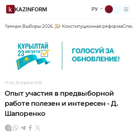
KAZINFORM
РУ
Выборы-2026
Конституционная реформа
Спецп
Тренды:
17:42, 25 Апреля 2015
Опыт участия в предвыборной
работе полезен и интересен - Д.
Шапоренко