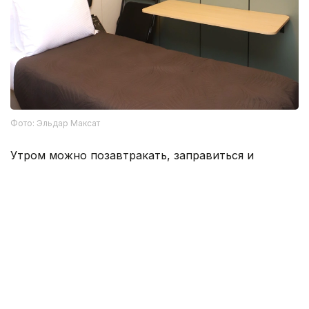
Фото: Эльдар Максат
Утром можно позавтракать, заправиться и
продолжить путь — дальше, знакомиться с
красотами Казахстана.
Семей
Туризм
Регионы
Внутренний туризм
Алексей Поляков