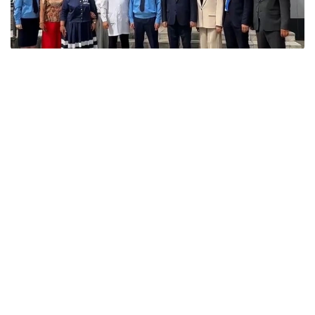
кадр из видео
В районе Алтай не было собственного кабинета
томографии. Для прохождения обследования
жителям приходилось выезжать в областной
центр, расположенный на расстоянии 175 км, что
создавало серьезные трудности для пациентов
пожилого возраста, лиц с инвалидностью
и граждан, нуждающихся в экстренной
диагностике.
— Открытие нового Центра МРТ позволило
обеспечить качественной
и своевременной диагностической
помощью более 50 тысяч жителей района
и прилегающих населенных пунктов, —