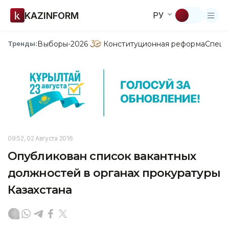
KAZINFORM
РУ
Выборы-2026
Конституционная реформа
Спецп
Тренды:
09:52, 02 Августа 2016
Опубликован список вакантных
должностей в органах прокуратуры
Казахстана