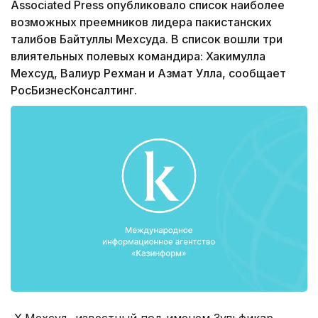
Associated Press опубликовало список наиболее
возможных преемников лидера пакистанских
талибов Байтуллы Мехсуда. В список вошли три
влиятельных полевых командира: Хакимулла
Мехсуд, Валиур Рехман и Азмат Улла, сообщает
РосБизнесКонсалтинг.
Х.Мехсуд, известный под именем Зульфикар