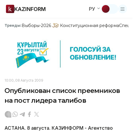
KAZINFORM
РУ
Выборы-2026
Конституционная реформа
Спецп
Тренды:
10:00, 08 Августа 2009
Опубликован список преемников
на пост лидера талибов
АСТАНА. 8 августа. КАЗИНФОРМ - Агентство