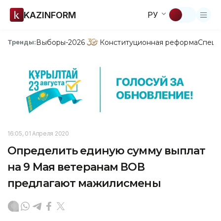
KAZINFORM
РУ
Выборы-2026
Конституционная реформа
Спецп
Тренды:
16:05, 01 Апреля 2020
Определить единую сумму выплат
на 9 Мая ветеранам ВОВ
предлагают мажилисмены