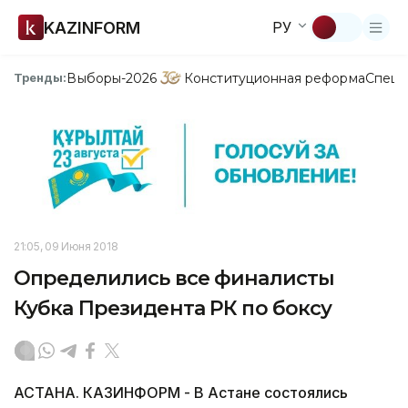
KAZINFORM
РУ
Выборы-2026
Конституционная реформа
Спецп
Тренды:
21:05, 09 Июня 2018
Определились все финалисты
Кубка Президента РК по боксу
АСТАНА. КАЗИНФОРМ - В Астане состоялись