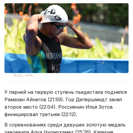
Фото: НОК
У парней на первую ступень пьедестала поднялся
Рамазан Айнегов (21:59). Гор Депершмидт занял
второе место (22:04). Россиянин Илья Зотов
финишировал третьим (22:12).
В соревнованиях среди девушек золотую медаль
завоевала Алуа Нурмухамет (25:26). Калерия