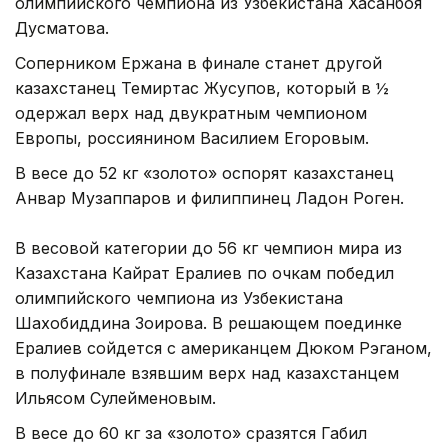
олимпийского чемпиона из Узбекистана Хасанбоя
Дусматова.
Соперником Ержана в финале станет другой
казахстанец Темиртас Жусупов, который в ½
одержал верх над двукратным чемпионом
Европы, россиянином Василием Егоровым.
В весе до 52 кг «золото» оспорят казахстанец
Анвар Музаппаров и филиппинец Ладон Роген.
В весовой категории до 56 кг чемпион мира из
Казахстана Кайрат Ералиев по очкам победил
олимпийского чемпиона из Узбекистана
Шахобиддина Зоирова. В решающем поединке
Ералиев сойдется с американцем Дюком Рэганом,
в полуфинале взявшим верх над казахстанцем
Ильясом Сулейменовым.
В весе до 60 кг за «золото» сразятся Габил