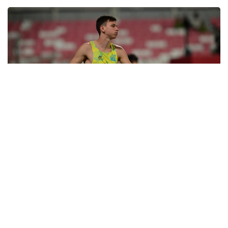
Фото: НОК РК
Казахстанец в квалификации показал 61.37 метра.
Этот результат стал новым рекордом страны в
категории U20.
Сажнев вышел в финал с шестого места.
Розыгрыш наград в этой дисциплине состоится 9
августа.