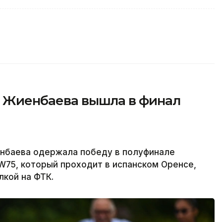
я Жиенбаева вышла в финал
енбаева одержала победу в полуфинале
W75, который проходит в испанском Оренсе,
лкой на ФТК.