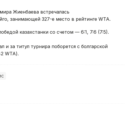
а мира Жиенбаева встречалась
йго, занимающей 327-е место в рейтинге WTA.
бедой казахстанки со счетом — 6:1, 7:6 (7:5).
л и за титул турнира поборется с болгарской
2 WTA).
ис