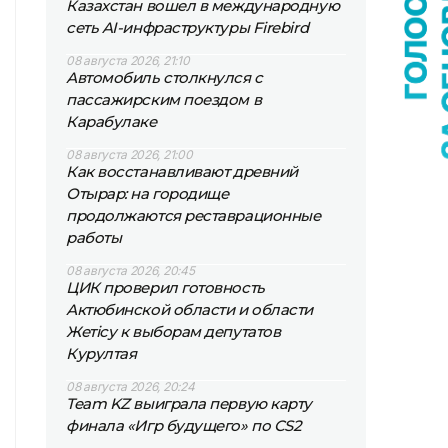
Казахстан вошел в международную
сеть AI-инфраструктуры Firebird
08 августа 2026, 21:10
Автомобиль столкнулся с
пассажирским поездом в
Карабулаке
08 августа 2026, 21:00
Как восстанавливают древний
Отырар: на городище
продолжаются реставрационные
работы
08 августа 2026, 20:45
ЦИК проверил готовность
Актюбинской области и области
Жетісу к выборам депутатов
Курултая
08 августа 2026, 20:24
Team KZ выиграла первую карту
финала «Игр будущего» по CS2