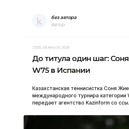
без автора
Автор
23:55, 08 Августа 2026
До титула один шаг: Сон
W75 в Испании
Казахстанская теннисистка Соня Жи
международного турнира категории 
передает агентство Kazinform со ссы