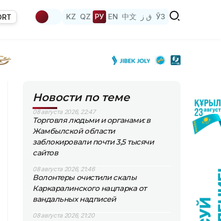
KZ
QZ
РУ
EN
中文
ق ز
ЎЗ
ORT
Новости по теме
08 августа 2026, 22:47
Торговля людьми и органами: в
Жамбылской области
заблокировали почти 3,5 тысячи
сайтов
08 августа 2026, 21:46
Волонтеры очистили скалы
Каркаралинского нацпарка от
вандальных надписей
08 августа 2026, 21:20