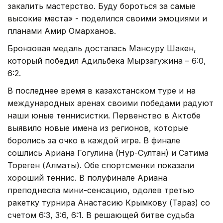
закалить мастерство. Буду бороться за самые
высокие места» - поделился своими эмоциями и
планами Амир Омарханов.
Бронзовая медаль досталась Мансуру Шакен,
который победил Адильбека Мырзагужина – 6:0,
6:2.
В последнее время в казахстанском туре и на
международных аренах своими победами радуют
наши юные теннисистки. Первенство в Актобе
выявило новые имена из регионов, которые
боролись за очко в каждой игре. В финале
сошлись Ариана Гогулина (Нур-Султан) и Сатима
Тореген (Алматы). Обе спортсменки показали
хороший теннис. В полуфинале Ариана
преподнесла мини-сенсацию, одолев третью
ракетку турнира Анастасию Крымкову (Тараз) со
счетом 6:3, 3:6, 6:1. В решающей битве судьба