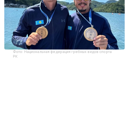
Фото: Национальная федерация гребных видов спорта
РК
В соревнованиях на байдарках среди мужчин на
дистанции 3400 метров победу одержал Кирилл
Тубаев, преодолев дистанцию за 14 минут 54,166
секунды. Вторым финишировал представитель
Южной Кореи Пак Чжу Хён, третьим — Чан Ван
Зань из Вьетнама.
В заезде на каноэ золотую медаль завоевал Полат
Туребеков с результатом 17 минут 13,493 секунды.