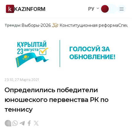
KAZINFORM
РУ
Выборы-2026
Конституционная реформа
Спецп
Тренды:
23:10, 27 Марта 2021
Определились победители
юношеского первенства РК по
теннису