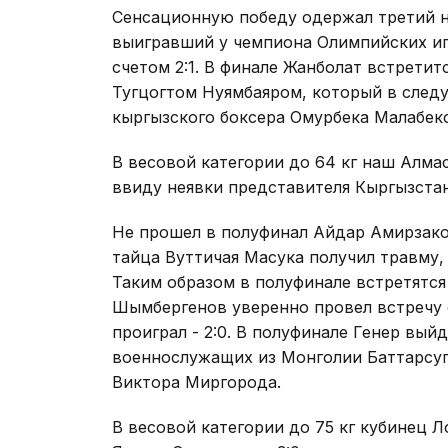
Сенсационную победу одержал третий н
выигравший у чемпиона Олимпийских иг
счетом 2:1. В финале Жанболат встрети
Тугцогтом Нуямбаяром, который в следу
кыргызского боксера Омурбека Малабек
В весовой категории до 64 кг наш Алма
ввиду неявки представителя Кыргызста
Не прошел в полуфинал Айдар Амирзаков
тайца Вуттичая Масука получил травму, 
Таким образом в полуфинале встретятся
Шымбергенов уверенно провел встречу с
проиграл - 2:0. В полуфинале Генер вый
военнослужащих из Монголии Баттарсуг
Виктора Миргорода.
В весовой категории до 75 кг кубинец 