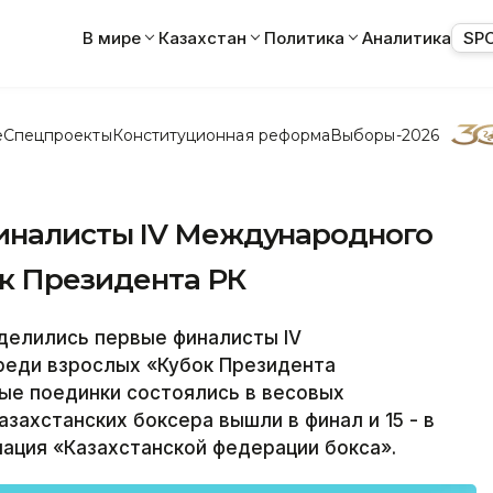
В мире
Казахстан
Политика
Аналитика
SP
е
Спецпроекты
Конституционная реформа
Выборы-2026
иналисты IV Международного
ок Президента РК
елились первые финалисты IV
реди взрослых «Кубок Президента
ые поединки состоялись в весовых
казахстанских боксера вышли в финал и 15 - в
ация «Казахстанской федерации бокса».