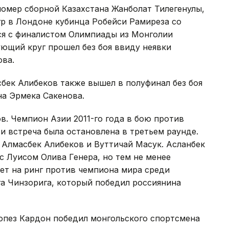
омер сборной Казахстана Жанболат Тилегенулы,
р в Лондоне кубинца Робейси Рамиреза со
тся с финалистом Олимпиады из Монголии
ющий круг прошел без боя ввиду неявки
ова.
сбек Алибеков также вышел в полуфинал без боя
на Эрмека Сакенова.
. Чемпион Азии 2011-го года в бою против
и встреча была остановлена в третьем раунде.
 Алмасбек Алибеков и Вуттичай Масук. Асланбек
 Луисом Олива Генера, но тем не менее
дет на ринг против чемпиона мира среди
а Чинзорига, который победил россиянина
Лопез Кардон победил монгольского спортсмена