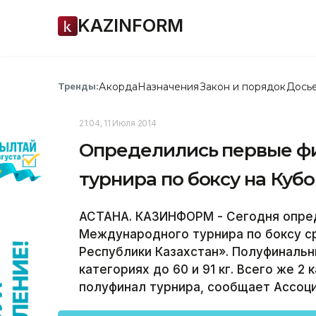
KAZINFORM
Акорда
Назначения
Закон и порядок
Дось
Тренды:
21:04, 11 Июля 2014
Определились первые ф
турнира по боксу на Куб
АСТАНА. КАЗИНФОРМ - Сегодня опред
Международного турнира по боксу с
Республики Казахстан». Полуфинальн
категориях до 60 и 91 кг. Всего же 2 
полуфинал турнира, сообщает Ассоци