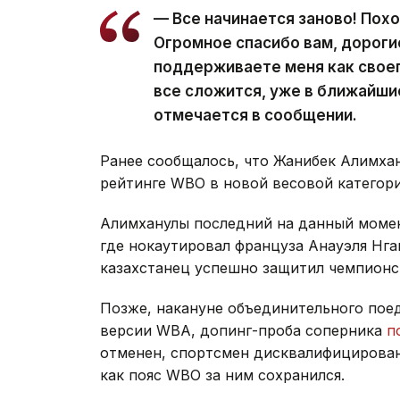
— Все начинается заново! Пох
Огромное спасибо вам, дороги
поддерживаете меня как своег
все сложится, уже в ближайши
отмечается в сообщении.
Ранее сообщалось, что Жанибек Алимха
рейтинге WBO в новой весовой категори
Алимханулы последний на данный момент
где нокаутировал француза Анауэля Нга
казахстанец успешно защитил чемпионс
Позже, накануне объединительного пое
версии WBA, допинг-проба соперника
п
отменен, спортсмен дисквалифицирован 
как пояс WBO за ним сохранился.