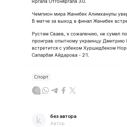
Яргала Отгоняргала 3:0.
Чемпион мира Жанибек Алимханулы увер
В матче за выход в финал Жанибек встр
Рустам Сваев, к сожалению, не сумел 
проиграв опытному украинцу Дмитрию 
встретится с узбеком Хуршидбеком Нор
Сапарбая Айдарова - 2:1.
Спорт
без автора
Автор