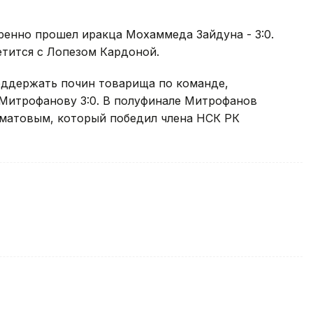
енно прошел иракца Мохаммеда Зайдуна - 3:0.
етится с Лопезом Кардоной.
поддержать почин товарища по команде,
Митрофанову 3:0. В полуфинале Митрофанов
матовым, который победил члена НСК РК