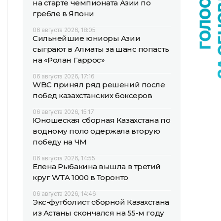
на старте чемпионата Азии по
гребле в Япони
06 августа 2026, 18:05
Сильнейшие юниоры Азии
сыграют в Алматы за шанс попасть
на «Ролан Гаррос»
06 августа 2026, 17:16
WBC принял ряд решений после
побед казахстанских боксеров
06 августа 2026, 15:17
Юношеская сборная Казахстана по
водному поло одержала вторую
победу на ЧМ
06 августа 2026, 14:55
Елена Рыбакина вышла в третий
круг WTA 1000 в Торонто
06 августа 2026, 14:46
Экс-футболист сборной Казахстана
из Астаны скончался на 55-м году