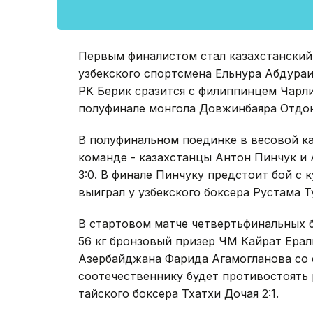
Первым финалистом стал казахстанский
узбекского спортсмена Ельнура Абдураи
РК Берик сразится с филиппинцем Чарли
полуфинале монгола Довжинбаяра Отдон
В полуфинальном поединке в весовой ка
команде - казахстанцы Антон Пинчук и 
3:0. В финале Пинчуку предстоит бой с
выиграл у узбекского боксера Рустама Ту
В стартовом матче четвертьфинальных б
56 кг бронзовый призер ЧМ Кайрат Ера
Азербайджана Фарида Агамогланова со с
соотечественнику будет противостоять
тайского боксера Тхатхи Дочая 2:1.