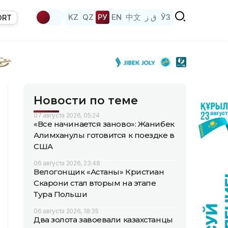
KZ
QZ
РУ
EN
中文
ق ز
ЎЗ
ORT
Новости по теме
07 августа 2026, 05:24
«Все начинается заново»: Жанибек
Алимханулы готовится к поездке в
США
06 августа 2026, 23:48
Велогонщик «Астаны» Кристиан
Скарони стал вторым на этапе
Тура Польши
06 августа 2026, 18:35
Два золота завоевали казахстанцы