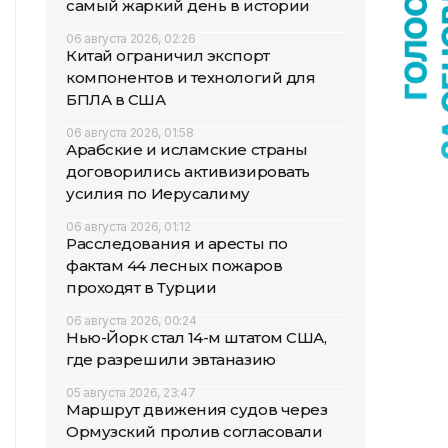
самый жаркий день в истории
06 августа 2026, 02:26
Китай ограничил экспорт
компонентов и технологий для
БПЛА в США
06 августа 2026, 01:58
Арабские и исламские страны
договорились активизировать
усилия по Иерусалиму
06 августа 2026, 01:12
Расследования и аресты по
фактам 44 лесных пожаров
проходят в Турции
06 августа 2026, 00:24
Нью-Йорк стал 14-м штатом США,
где разрешили эвтаназию
05 августа 2026, 23:47
Маршрут движения судов через
Ормузский пролив согласовали