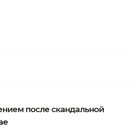
ением после скандальной
ае