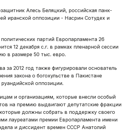
озащитник Алесь Беляцкий, российская панк-
лей иранской оппозиции - Насрин Сотудех и
 политических партий Европарламента 26
ится 12 декабря с.г. в рамках пленарной сессии
ю в размере 50 тыс. евро.
а за 2012 год также фигурировали основатель
ния закона о богохульстве в Пакистане
 руандийской оппозиции.
ицам и организациям, которые внесли особый
нтов на премию выдвигают депутатские фракции
 которые должны собрать в поддержку своего
ыми лауреатами премии Европарламента имени
андела и диссидент времен СССР Анатолий