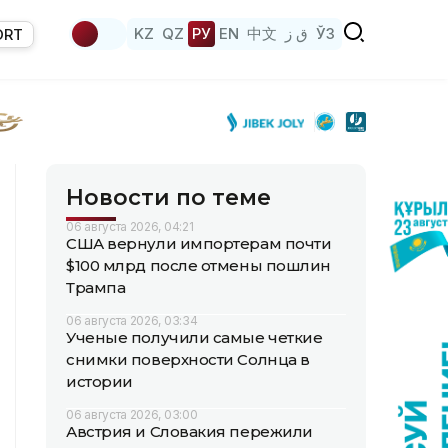
KZ
QZ
РУ
EN
中文
ق ز
ЎЗ
ORT
Новости по теме
06 августа 2026, 04:21
США вернули импортерам почти
$100 млрд после отмены пошлин
Трампа
06 августа 2026, 03:34
Ученые получили самые четкие
снимки поверхности Солнца в
истории
06 августа 2026, 03:00
Австрия и Словакия пережили