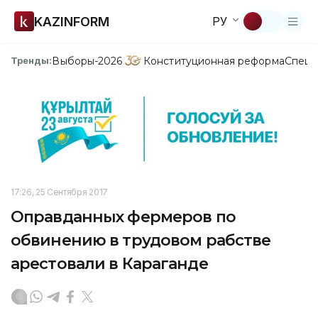
KAZINFORM
РУ
Выборы-2026
Конституционная реформа
Спецп
Тренды:
17:26, 25 Сентября 2017
Оправданных фермеров по
обвинению в трудовом рабстве
арестовали в Караганде