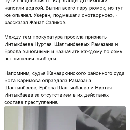
пути следования от Караганды до зимовки
напоили водкой. Выпил всего пару рюмок, но тут
же опьянел. Уверен, подмешали снотворное», -
рассказал Жанат Саликов.
Между тем прокуратура просила признать
Интыкбаева Нуртая, Шалгынбаевых Рамазана и
Ербола виновными и назначить каждому по семь
лет лишения свободы.
Напомним, судья Жанааркинского районного суда
Бота Каримова оправдала Рамазана
Шалгынбаева, Ербола Шалгынбаева и Нуртая
Интыкбаева за отсутствием в их действиях
состава преступления.