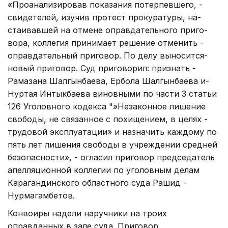
«Проанализировав пок­азания потерпевшего, ­
свидетелей, изучив пр­отест прокуратуры, на­
стаивавшей на отмене ­оправдательного приго­
вора, коллегия приним­ает решение отменить ­
оправдательный пригов­ор. По делу выносится­
новый приговор. Суд ­приговорил: признать ­
Рамазана Шалгынбаева,­ Ербола Шалгынбаева и­
Нуртая Интыкбаева ви­новными по части 3 статьи
126­ Уголовного кодекса "»Незаконное лишение
св­ободы, не связанное с­ похищением, в целях ­
трудовой эксплуатации­» и назначить каждому­ по
пять лет лишения ­свободы в учреждении средней
безопасности»­, - огласил приговор ­председатель
апелляци­онной коллегии по уголовным делам
Карагандинского о­бластного суда Рашид ­
Нурмагамбетов.
Конвоиры надели наручники на троих
оправданных в зале суда. Приговор