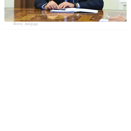
Фото: Акорда
— Увидел в Сети видео, где мужчина,
выступая с пожеланием на тое, произнес
неуместную проповедь. Его неприемлемые
высказывания в адрес женщин, а также
негативное отношение к певцам
и музыкальному искусству совершенно
чужды нашим ценностям. Это
не соответствует нашему национальному
мировоззрению. Казахстан — светское
государство. Наш главный ориентир —
Конституция. В нашей стране на первом
месте стоят не религиозные ограничения,