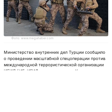
Фото: www.megahaber.com
Министерство внутренних дел Турции сообщило
о проведении масштабной спецоперации против
международной террористической организации
ИГИЛ (
ИГ, ИГИЛ
—
запрещенная в Казахстане
организация — прим. Ред.
) сразу в 30 провинциях
страны. По данным ведомства, сотрудники
жандармерии задержали 104 подозреваемых.
В отношении задержанных прокуратура начала
расследование. По информации МВД,
подозреваемые поддерживали связи