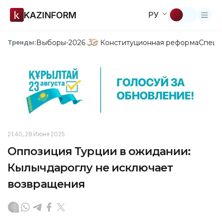
KAZINFORM
РУ
Выборы-2026
Конституционная реформа
Спецп
Тренды:
21:40, 28 Июня 2025
Оппозиция Турции в ожидании:
Кылычдароглу не исключает
возвращения