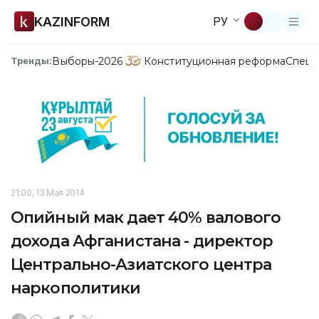
KAZINFORM
РУ
Выборы-2026
Конституционная реформа
Спецп
Тренды:
21:00, 13 Мая 2014
Опийный мак дает 40% валового
дохода Афганистана - директор
Центрально-Азиатского центра
наркополитики