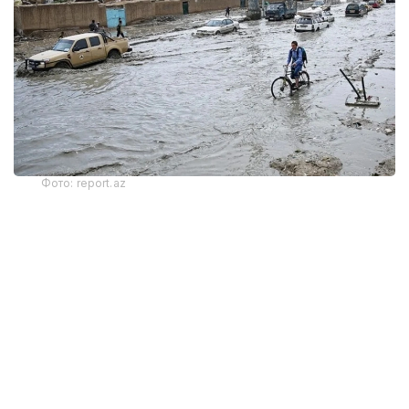
Фото: report.az
Наводнение, начавшееся в понедельник,
разрушило дома и магазины в столице
провинции — городе Парун. Мэр города числится
среди пропавших без вести.
Метеорологическое управление талибов
предупредило о том, что сильные дожди
и наводнения продолжатся в 10 из 34 провинций
страны до среды, и власти посоветовали жителям