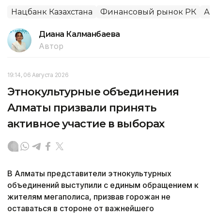
Нацбанк Казахстана
Финансовый рынок РК
Ал
Диана Калманбаева
Автор
19:14, 06 Августа 2026
Этнокультурные объединения
Алматы призвали принять
активное участие в выборах
В Алматы представители этнокультурных
объединений выступили с единым обращением к
жителям мегаполиса, призвав горожан не
оставаться в стороне от важнейшего