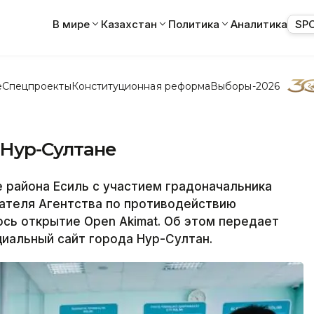
В мире
Казахстан
Политика
Аналитика
SP
е
Спецпроекты
Конституционная реформа
Выборы-2026
 Нур-Султане
 района Есиль с участием градоначальника
дателя Агентства по противодействию
сь открытие Open Akimat. Об этом передает
иальный сайт города Нур-Султан.