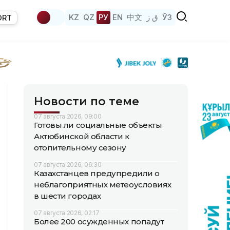
KZ
QZ
РУ
EN
中文
ق ز
ЎЗ
ORT
Новости по теме
07 августа 2026, 09:00
Готовы ли социальные объекты
Актюбинской области к
отопительному сезону
07 августа 2026, 06:30
Казахстанцев предупредили о
неблагоприятных метеоусловиях
в шести городах
07 августа 2026, 02:17
Более 200 осужденных попадут