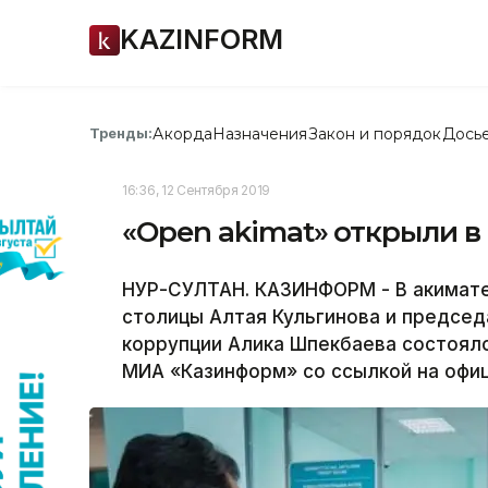
KAZINFORM
Акорда
Назначения
Закон и порядок
Дось
Тренды:
16:36, 12 Сентября 2019
«Open аkimat» открыли в
НУР-СУЛТАН. КАЗИНФОРМ ­- В акимате
столицы Алтая Кульгинова и предсе
коррупции Алика Шпекбаева состояло
МИА «Казинформ» со ссылкой на офиц