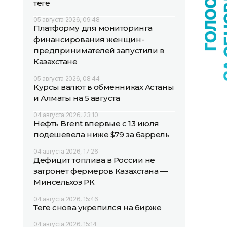
теңге
05 августа 2026, 09:48
Платформу для мониторинга
финансирования женщин-
предпринимателей запустили в
Казахстане
05 августа 2026, 08:44
Курсы валют в обменниках Астаны
и Алматы на 5 августа
04 августа 2026, 23:10
Нефть Brent впервые с 13 июля
подешевела ниже $79 за баррель
04 августа 2026, 17:26
Дефицит топлива в России не
затронет фермеров Казахстана —
Минсельхоз РК
04 августа 2026, 15:46
Теңге снова укрепился на бирже
04 августа 2026, 15:14