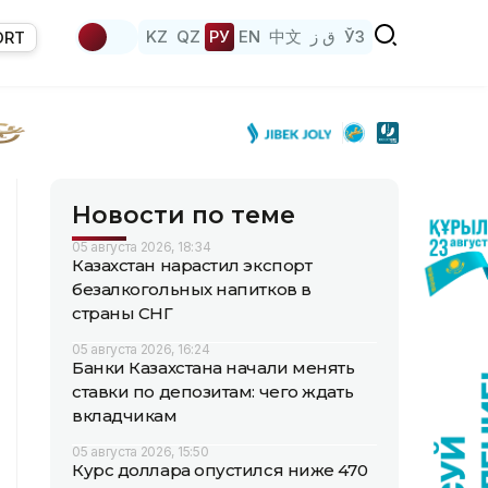
KZ
QZ
РУ
EN
中文
ق ز
ЎЗ
ORT
Новости по теме
05 августа 2026, 18:34
Казахстан нарастил экспорт
безалкогольных напитков в
страны СНГ
05 августа 2026, 16:24
Банки Казахстана начали менять
ставки по депозитам: чего ждать
вкладчикам
05 августа 2026, 15:50
Курс доллара опустился ниже 470