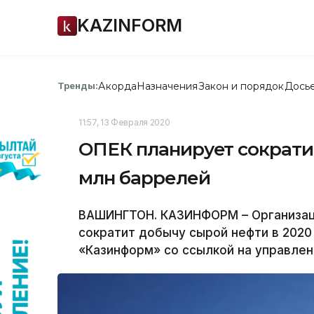
KAZINFORM
Акорда
Назначения
Закон и порядок
Дось
Тренды:
11:57, 13 Февраля 2020
ОПЕК планирует сократит
млн баррелей
ВАШИНГТОН. КАЗИНФОРМ – Организаци
сократит добычу сырой нефти в 2020
«Казинформ» со ссылкой на управлен