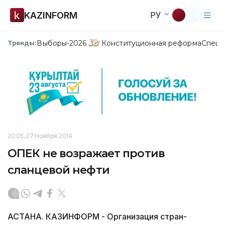
KAZINFORM
РУ
Выборы-2026
Конституционная реформа
Спецп
Тренды:
20:05, 27 Ноября 2014
ОПЕК не возражает против
сланцевой нефти
АСТАНА. КАЗИНФОРМ - Организация стран-