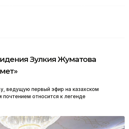
видения Зулкия Жуматова
рмет»
у, ведущую первый эфир на казахском
м почтением относится к легенде