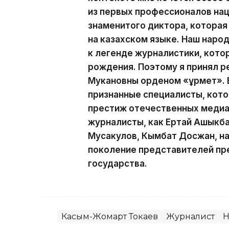
из первых профессионалов на
знаменитого диктора, которая
на казахском языке. Наш наро
к легенде журналистики, кото
рождения. Поэтому я принял р
Мукановны орденом «Құрмет». 
признанные специалисты, кот
престиж отечественных медиа.
журналисты, как Ертай Ашыкба
Мусакулов, Кымбат Досжан, н
поколение представителей пр
государства.
Касым-Жомарт Токаев
Журналист
Н