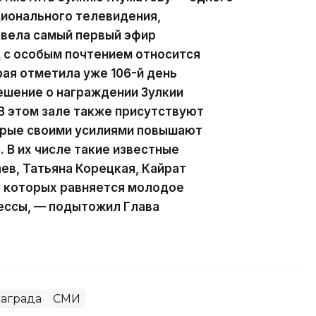
ционального телевидения,
 вела самый первый эфир
д с особым почтением относится
рая отметила уже 106-й день
ешение о награждении Зулкии
В этом зале также присутствуют
орые своими усилиями повышают
 В их числе такие известные
ев, Татьяна Корецкая, Кайрат
а которых равняется молодое
ессы, — подытожил Глава
аграда
СМИ