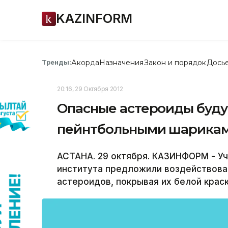
KAZINFORM
Акорда
Назначения
Закон и порядок
Дось
Тренды:
20:16, 29 Октября 2012
Опасные астероиды буду
пейнтбольными шарика
АСТАНА. 29 октября. КАЗИНФОРМ - У
института предложили воздействова
астероидов, покрывая их белой крас