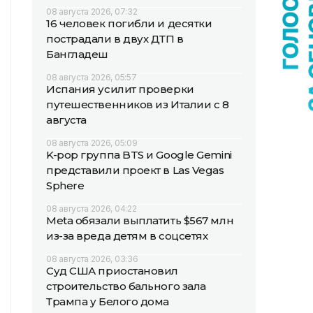
08 августа 2026, 07:32
16 человек погибли и десятки
пострадали в двух ДТП в
Бангладеш
08 августа 2026, 05:57
Испания усилит проверки
путешественников из Италии с 8
августа
08 августа 2026, 05:09
K-pop группа BTS и Google Gemini
представили проект в Las Vegas
Sphere
08 августа 2026, 04:22
Meta обязали выплатить $567 млн
из-за вреда детям в соцсетях
08 августа 2026, 03:36
Суд США приостановил
строительство бального зала
Трампа у Белого дома