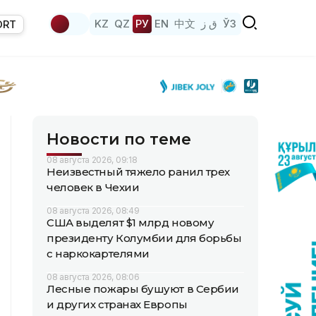
KZ
QZ
РУ
EN
中文
ق ز
ЎЗ
ORT
Новости по теме
08 августа 2026, 09:18
Неизвестный тяжело ранил трех
человек в Чехии
08 августа 2026, 08:49
США выделят $1 млрд новому
президенту Колумбии для борьбы
с наркокартелями
08 августа 2026, 08:06
Лесные пожары бушуют в Сербии
и других странах Европы