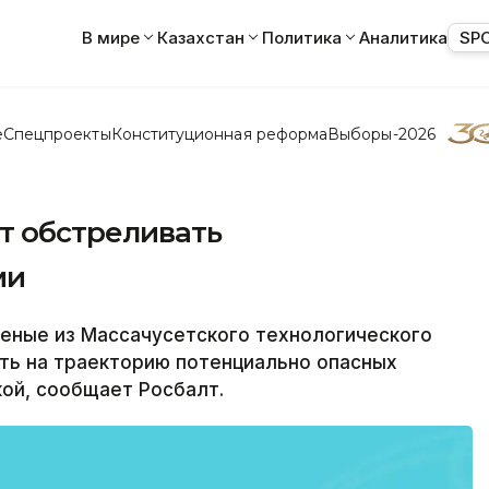
В мире
Казахстан
Политика
Аналитика
SP
е
Спецпроекты
Конституционная реформа
Выборы-2026
т обстреливать
ми
ченые из Массачусетского технологического
ть на траекторию потенциально опасных
кой, сообщает Росбалт.