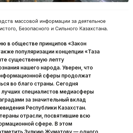
едств массовой информации за деятельное
истого, Безопасного и Сильного Казахстана.
ию в обществе принципов «Закон
 также популяризации концепции «Таза
сите существенную лепту
ознания нашего народа. Уверен, что
 информационной сферы продолжат
ься во благо страны. Сегодня
ии лучших специалистов медиасферы
аградами за значительный вклад
левидения Республики Казахстан.
тераны отрасли, посвятившие всю
ормационной сфере. В этом
 отметить Зулкию Жуматову — одного