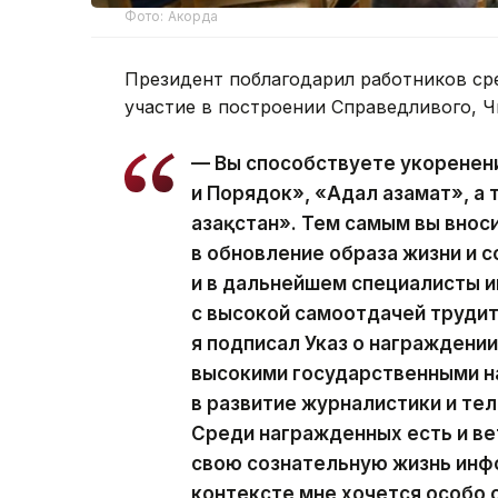
Фото: Акорда
Президент поблагодарил работников ср
участие в построении Справедливого, Ч
— Вы способствуете укоренен
и Порядок», «Адал азамат», а
Қазақстан». Тем самым вы вно
в обновление образа жизни и с
и в дальнейшем специалисты
с высокой самоотдачей трудит
я подписал Указ о награжден
высокими государственными н
в развитие журналистики и те
Среди награжденных есть и ве
свою сознательную жизнь инф
контексте мне хочется особо