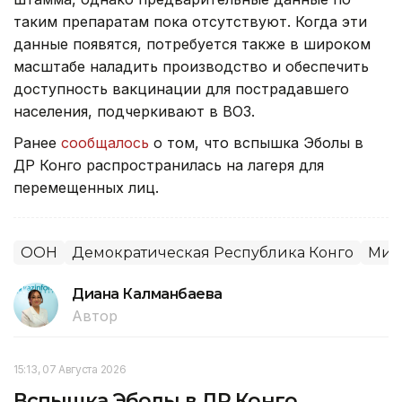
таким препаратам пока отсутствуют. Когда эти
данные появятся, потребуется также в широком
масштабе наладить производство и обеспечить
доступность вакцинации для пострадавшего
населения, подчеркивают в ВОЗ.
Ранее
сообщалось
о том, что вспышка Эболы в
ДР Конго распространилась на лагеря для
перемещенных лиц.
ООН
Демократическая Республика Конго
Мир
Диана Калманбаева
Автор
15:13, 07 Августа 2026
Вспышка Эболы в ДР Конго