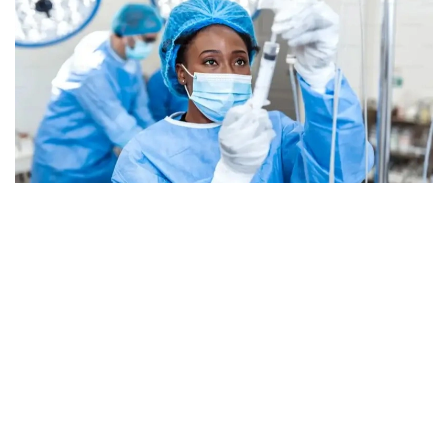
Фото: unsplash
В управлении Верховного комиссара ООН
по делам беженцев (УВКБ) подтвердили, что
случаи заражения Эболой выявлены как минимум
в пяти из 69 лагерей для перемещенных лиц
в провинции Итури, что еще больше осложняет
борьбу с и без того опасной вспышкой
заболевания.