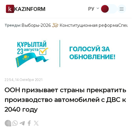
KAZINFORM
РУ
Выборы-2026
Конституционная реформа
Спецп
Тренды:
22:54, 14 Октября 2021
ООН призывает страны прекратить
производство автомобилей с ДВС к
2040 году