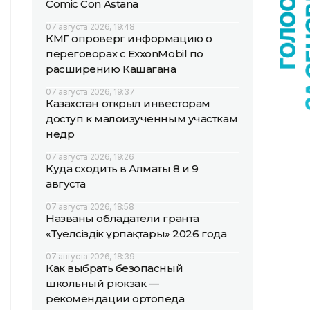
Comic Con Astana
07 августа 2026, 19:48
КМГ опроверг информацию о
переговорах с ExxonMobil по
расширению Кашагана
07 августа 2026, 19:37
Казахстан открыл инвесторам
доступ к малоизученным участкам
недр
07 августа 2026, 19:26
Куда сходить в Алматы 8 и 9
августа
07 августа 2026, 18:58
Названы обладатели гранта
«Тәуелсіздік ұрпақтары» 2026 года
07 августа 2026, 18:39
Как выбрать безопасный
школьный рюкзак —
рекомендации ортопеда