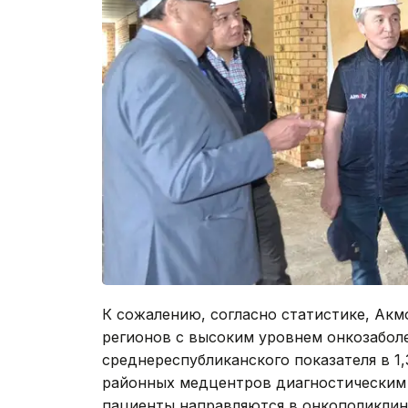
К сожалению, согласно статистике, Акм
регионов с высоким уровнем онкозабол
среднереспубликанского показателя в 1,
районных медцентров диагностическим 
пациенты направляются в онкополиклини