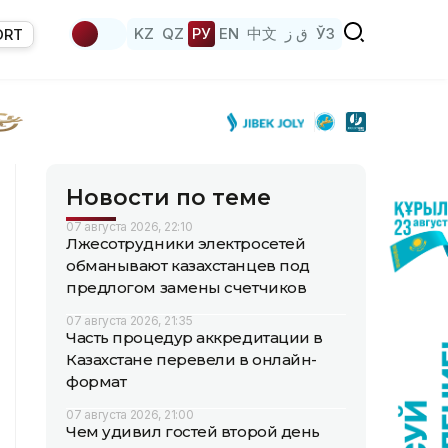
KZ
QZ
РУ
EN
中文
ق ز
ЎЗ
ORT
Новости по теме
07 августа 2026, 22:10
Лжесотрудники электросетей
обманывают казахстанцев под
предлогом замены счетчиков
07 августа 2026, 21:35
Часть процедур аккредитации в
Казахстане перевели в онлайн-
формат
07 августа 2026, 21:00
Чем удивил гостей второй день