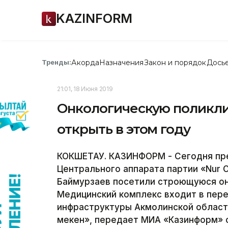
KAZINFORM
Акорда
Назначения
Закон и порядок
Дось
Тренды:
21:01, 18 Июня 2019
Онкологическую поликли
открыть в этом году
КОКШЕТАУ. КАЗИНФОРМ - Сегодня пр
Центрального аппарата партии «Nur 
Баймурзаев посетили строющуюся он
Медицинский комплекс входит в пер
инфраструктуры Акмолинской области
мекен», передает МИА «Казинформ» с