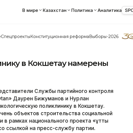
В мире
Казахстан
Политика
Аналитика
SP
е
Спецпроекты
Конституционная реформа
Выборы-2026
нику в Кокшетау намерены
едставители Службы партийного контроля
Otan» Даурен Бижуманов и Нурлан
кологическую поликлинику в Кокшетау.
ечень объектов строительства социальной
 в рамках национального проекта «Құтты
о ссылкой на пресс-службу партии.