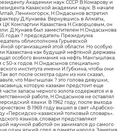
президенту Академии наук СССР В.Комарову и
резидента Казахской академии наук. В начале
 Алтай, Лениногорск, Н.Ондасынов встретил
рактеру Д.Кунаева. Вернувшись в Алматы,
 ЦК Компартии Казахстана Н.Скворцовым, он
тели. Д.Кунаев был заместителем Н.Ондасынова
1955 годах ? председатель Президиума
дседатель облисполкома Гурьевской
ийной организацией этой области. Но особую
ии Казахстана как будущей нефтяной державы.
бращал особого внимания на нефть Мангышлака.
 с 50-х годов. Н.Ондасынов специально
ского института имени И.Губкина, чтобы они
ак вот после осмотра один из них сказал,
авьте, что Мангышлак ? это голова девушки,
расавица, которую казахам предстоит еще
 части запасы черного золота содержатся и в
ветственной работе, Н.Ондасынов не оставлял
персидский языки. В 1962 году, после выхода
орчеством. В 1969 году вышел в свет «Арабско-
оду «Персидско-казахский толковый словарь».
идского языков, словари представляют
шой научной работой он занимался до самого
 еще один яркий след в памяти народа. Заметив