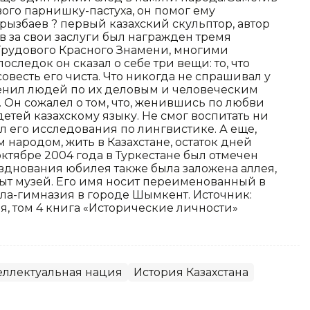
вого парнишку-пастуха, он помог ему
рызбаев ? первый казахский скульптор, автор
 за свои заслуги был награжден тремя
рудового Красного Знамени, многими
ледок он сказал о себе три вещи: то, что
совесть его чиста. Что никогда не спрашивал у
ценил людей по их деловым и человеческим
.. Он сожалел о том, что, женившись по любви
етей казахскому языку. Не смог воспитать ни
 его исследования по лингвистике. А еще,
 народом, жить в Казахстане, остаток дней
октябре 2004 года в Туркестане был отмечен
зднования юбилея также была заложена аллея,
ыт музей. Его имя носит переименованный в
кола-гимназия в городе Шымкент. Источник:
, том 4 книга «Исторические личности»
еллектуальная нация
История Казахстана