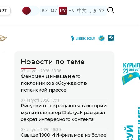
KZ
QZ
РУ
EN
中文
ق ز
ЎЗ
ORT
Новости по теме
07 августа 2026, 23:36
Феномен Димаша и его
поклонников обсуждают в
испанской прессе
07 августа 2026, 17:11
Рисунки превращаются в истории:
мультипликатор Dobryak раскрыл
секрет интересного контента
07 августа 2026, 16:30
Свыше 1900 ИИ-фильмов из более