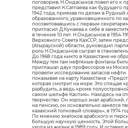
поговорив, Н.Ондасынов повел его к 
представил К.Сатпаева как будущего п
1942 года, приехав по делам в Рудный
образованного, уравновешенного по ха
посоветовавшись с первым секретарем
пригласил Д.Кунаева к себе в замести
в течение 10 лет. Н.Ондасынов в 1954-
Верховного Совета КазССР, затем пре
(Атырауской) области, руководил парт
роль Н.Ондасынов сыграл в становлен
До 1968 года никто в Казахстане не о
Между тем там нефтяные фонтаны били
приглашал двух профессоров из Москов
провели исследование запасов нефти. Т
показывая на карту Казахстана: «Предст
которая смотрит на море. Это спящая к
разбудить, а ведь кроме полуостровной
самом шельфе Каспия». Находясь на от
творчество. Он хорошо знал арабский, 
на пенсию, он основательно занялся тв
казахский толковый словарь», в 1974 г
По мнению знатоков арабского и перс
большую научную ценность. Этой боль
ухода из жизни в 1989 году. И оставил