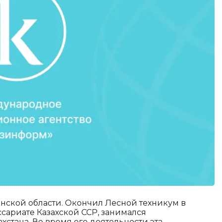
нской области. Окончил Лесной техникум в
ссариате Казахской ССР, занимался
хстана. Во время его деятельности эта