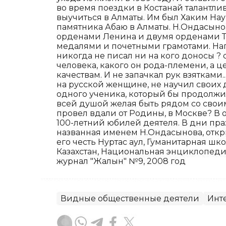
во время поездки в Костанай талантли
выучиться в Алматы. Им был Хаким Нау
памятника Абаю в Алматы. Н.Ондасынов
орденами Ленина и двумя орденами Т
медалями и почетными грамотами. Напос
никогда не писал ни на кого доносы ? 
человека, какого он рода-племени, а 
качествам. И не запачкал рук взятками.
на русской женщине, не научил своих д
одного ученика, который бы продолжил
всей душой желая быть рядом со своим
провел вдали от Родины, в Москве? В 
100-летний юбилей деятеля. В дни пра
названная именем Н.Ондасынова, откр
его честь Нуртас аул, Гуманитарная ш
Казахстан, Национальная энциклопедия
журнал "Жалын" №9, 2008 год
Видные общественные деятели
Инт