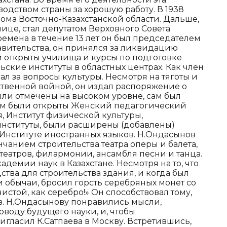
одством страны за хорошую работу. В 1938
ома Восточно-Казахстанской области. Дальше,
ице, стал депутатом Верховного Совета
ремена в течение 13 лет он был председателем
равительства, он принялся за ликвидацию
и открыты училища и курсы по подготовке
ьские институты в областных центрах. Как член
л за вопросы культуры. Несмотря на тяготы и
ственной войной, он издал распоряжение о
были отмечены на высоком уровне, сам был
ем были открыты Женский педагогический
, Институт физической культуры,
нституты, были расширены (добавлены)
 Институте иностранных языков. Н.Ондасынов
чанием строительства театра оперы и балета,
еатров, филармонии, ансамбля песни и танца.
демии наук в Казахстане. Несмотря на то, что
тва для строительства здания, и когда был
и обычаи, бросил горсть серебряных монет со
чистой, как серебро!» Он способствовал тому,
ев. Н.Ондасынову понравились мысли,
оводу будущего науки, и, чтобы
ригласил К.Сатпаева в Москву. Встретившись,