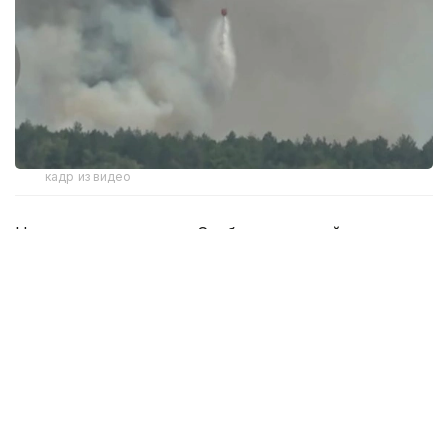
кадр из видео
На северо-востоке Сербии крупный пожар в
природном заповеднике
«Делиблатские пески»
ликвидируют с помощью наземных
подразделений и вертолетов.
По данным местных
властей, огонь охватил не менее 700 гектаров
земли. Заповедник расположен примерно в 50
километрах к востоку от Белграда.
Горят леса и вблизи южного города Кралево.
Население нескольких деревень было вынуждено