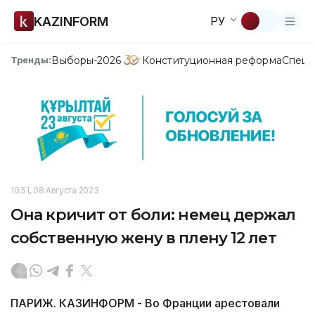
KAZINFORM
РУ
Выборы-2026
Конституционная реформа
Спецп
Тренды:
10:51, 08 Августа 2023
Она кричит от боли: немец держал
собственную жену в плену 12 лет
ПАРИЖ. КАЗИНФОРМ - Во Франции арестовали