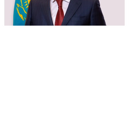
Фото: Правительство РК
Аскар Биахметов родился в 1975 году
в Актюбинской области. Окончил Казахскую
государственную академию управления, КазГЮА,
Академию государственного управления
при Президенте РК.
В 1993–2004 гг. работал в облфинуправлении,
ПК «Профилакторий», Налоговом комитете,
городском акимате, а также на руководящих
позициях в управлениях казначейства и финансов
Актюбинской области.
2004–2009 гг. — начальник департамента