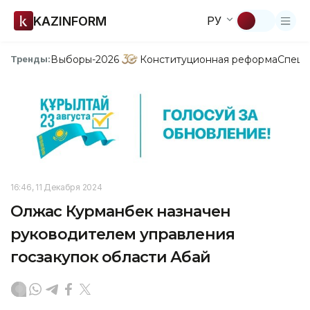
KAZINFORM
РУ
Выборы-2026
Конституционная реформа
Спецп
Тренды:
16:46, 11 Декабря 2024
Олжас Курманбек назначен
руководителем управления
госзакупок области Абай