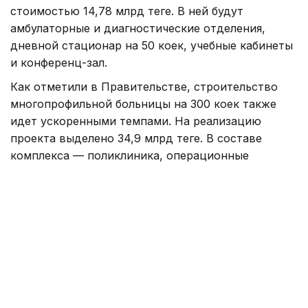
стоимостью 14,78 млрд теңге. В ней будут
амбулаторные и диагностические отделения,
дневной стационар на 50 коек, учебные кабинеты
и конференц-зал.
Как отметили в Правительстве, строительство
многопрофильной больницы на 300 коек также
идет ускоренными темпами. На реализацию
проекта выделено 34,9 млрд теңге. В составе
комплекса — поликлиника, операционные
и реанимационные блоки, центры химио-
и радиотерапии, физиотерапия, пансионат
и административные помещения.
При осмотре объектов Нурлыбек Налибаев
поручил подрядчикам строго соблюдать сроки
и качество строительства:
— Как известно, при поддержке
Президента в регионе реализуются