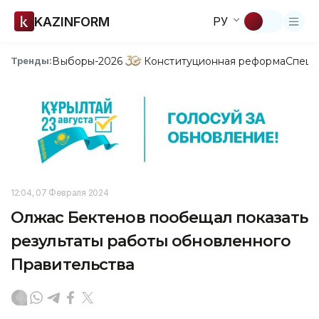
KAZINFORM
РУ
Выборы-2026
Конституционная реформа
Спецп
Тренды:
12:04, 07 Февраля 2024
Олжас Бектенов пообещал показать
результаты работы обновленного
Правительства