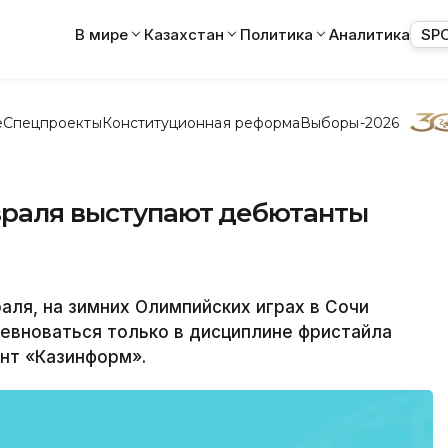
В мире
Казахстан
Политика
Аналитика
SP
е
Спецпроекты
Конституционная реформа
Выборы-2026
евраля выступают дебютанты
аля, на зимних Олимпийских играх в Сочи
евноваться только в дисциплине фристайла
нт «Казинформ».