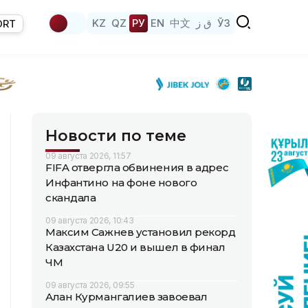
KZ
QZ
РУ
EN
中文
ق ز
ЎЗ
ORT
Новости по теме
09 августа 2026, 11:57
FIFA отвергла обвинения в адрес
Инфантино на фоне нового
скандала
09 августа 2026, 10:43
Максим Сажнев установил рекорд
Казахстана U20 и вышел в финал
ЧМ
09 августа 2026, 09:55
Алан Курмангалиев завоевал