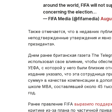
concerning the election…
— FIFA Media (@fifamedia)
Augus
Также отмечается, что в недавних публ
неподтвержденные утверждения и явно 
президента».
Днем ранее британская газета The Teleg
использовал свое влияние, чтобы обесп
УЕФА, с которой у него были близкие о
издание указало, что эта сотрудница п
сумму» в качестве компенсации в допол
школе МВА, составлявшей около 45 тыся
год.
Ранее правление FIFA
выразило поддер
критике из-за плана по частичной прив
августа на экстренном заседании в Раб