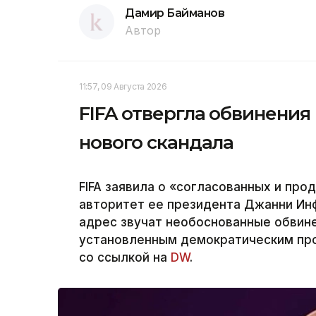
Дамир Байманов
Автор
11:57, 09 Августа 2026
FIFA отвергла обвинения
нового скандала
FIFA заявила о «согласованных и пр
авторитет ее президента Джанни Инфа
адрес звучат необоснованные обвин
установленным демократическим проц
со ссылкой на
DW
.