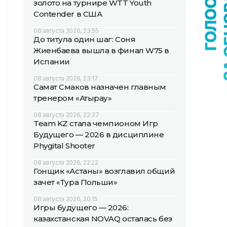
золото на турнире WTT Youth
Contender в США
08 августа 2026, 23:55
До титула один шаг: Соня
Жиенбаева вышла в финал W75 в
Испании
08 августа 2026, 23:17
Самат Смаков назначен главным
тренером «Атырау»
08 августа 2026, 22:37
Team KZ стала чемпионом Игр
Будущего — 2026 в дисциплине
Phygital Shooter
08 августа 2026, 22:22
Гонщик «Астаны» возглавил общий
зачет «Тура Польши»
08 августа 2026, 20:15
Игры будущего — 2026:
казахстанская NOVAQ осталась без