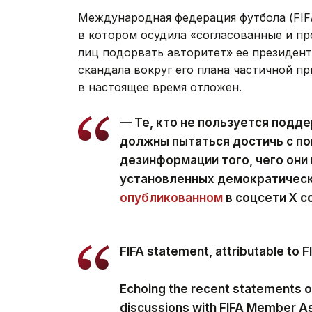
Международная федерация футбола (FIFA)
в котором осудила «согласованные и п
лиц подорвать авторитет» ее президен
скандала вокруг его плана частичной 
в настоящее время отложен.
— Те, кто не пользуется подде
должны пытаться достичь с по
дезинформации того, чего они 
установленных демократически
опубликованном
в соцсети Х с
FIFA statement, attributable to 
Echoing the recent statements 
discussions with FIFA Member A
around the world, FIFA will not su