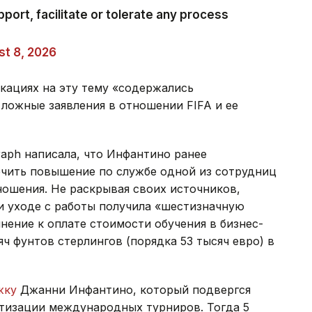
t 8, 2026
икациях на эту тему «содержались
ложные заявления в отношении FIFA и ее
raph написала, что Инфантино ранее
ечить повышение по службе одной из сотрудниц
тношения. Не раскрывая своих источников,
ри уходе с работы получила «шестизначную
нение к оплате стоимости обучения в бизнес-
ч фунтов стерлингов (порядка 53 тысяч евро) в
жку
Джанни Инфантино, который подвергся
атизации международных турниров. Тогда 5
ате было принято решение, что Инфантино