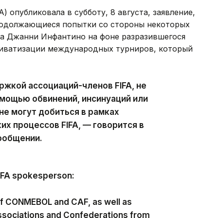
 опубликовала в субботу, 8 августа, заявление,
родолжающиеся попытки со стороны некоторых
та Джанни Инфантино на фоне разразившегося
приватизации международных турниров, который
ржкой ассоциаций-членов FIFA, не
мощью обвинений, инсинуаций или
не могут добиться в рамках
х процессов FIFA, — говорится в
ообщении.
FIFA spokesperson:
of CONMEBOL and CAF, as well as
ssociations and Confederations from
pport, facilitate or tolerate any process