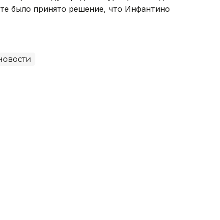
новости
л рекорд Казахстана U20 и