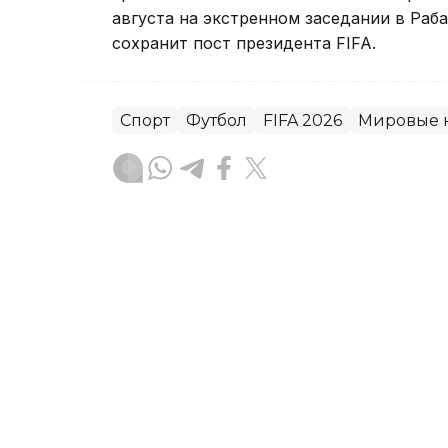
сохранит пост президента FIFA.
Спорт
Футбол
FIFA 2026
Мировые 
Гульжан Тасмаганбетова
Автор
10:43, 09 Августа 2026
Максим Сажнев установи
вышел в финал ЧМ