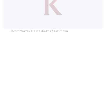
Фото: Солтан Жексенбеков / Kazinform
Предприятие выпускает бронированные колесные
машины Arlan и Alan-2, семейство боевых
бронированных машин Barys в конфигурациях
4×4, 6×6 и 8×8, а также перспективную
плавающую колесную платформу Terrex-Barys-A
8×8.