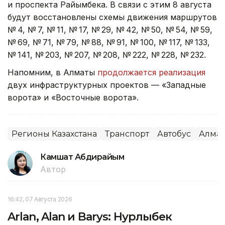
и проспекта Райымбека. В связи с этим 8 августа
будут восстановлены схемы движения маршрутов
№ 4, № 7, № 11, № 17, № 29, № 42, № 50, № 54, № 59,
№ 69, № 71, № 79, № 88, № 91, № 100, № 117, № 133,
№ 141, № 203, № 207, № 208, № 222, № 228, № 232.
Напомним, в Алматы
продолжается реализация
двух инфраструктурных проектов — «Западные
ворота» и «Восточные ворота».
Регионы Казахстана
Транспорт
Автобус
Алма
Камшат Абдирайым
Автор
16:42, 07 Августа 2026
Arlan, Alan и Barys: Нурлыбек