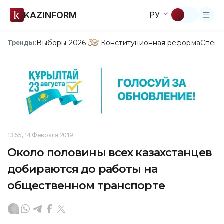
KAZINFORM
РУ
Выборы-2026
Конституционная реформа
Спецп
Тренды:
13:55, 14 Февраля 2019
Около половины всех казахстанцев
добираются до работы на
общественном транспорте