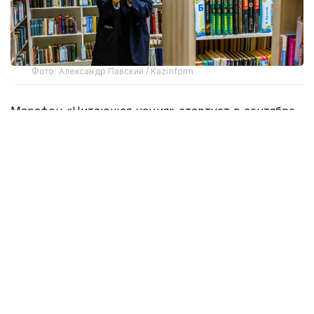
Фото: Александр Павский / Kazinform
Марафон «Читающая нация» стартует в сентябре.
Проект реализуется во исполнение Указа
Президента Республики Казахстан о развитии
культуры чтения.
Как сообщает столичный акимат, з
а 6 месяцев
участникам марафона предстоит прочитать 15
книг, а затем пройти тестирование и серию
интеллектуальных квизов. По итогам испытаний
будут определены лучшие команды в каждой
категории участников.
За первое место предусмотрен денежный приз в