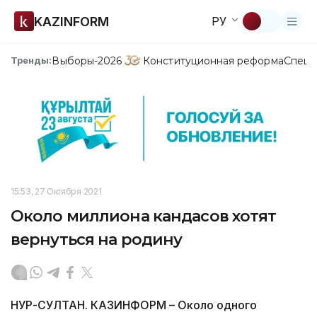
KAZINFORM
РУ
Выборы-2026
Конституционная реформа
Спецп
Тренды:
15:53, 27 Октября 2021
Около миллиона кандасов хотят
вернуться на родину
НУР-СУЛТАН. КАЗИНФОРМ – Около одного