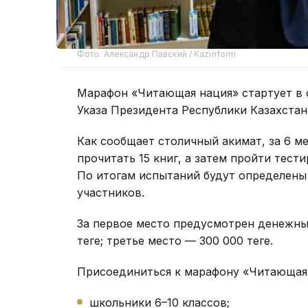
Фото: Александр Павский / Kazinform
Марафон «Читающая нация» стартует в с
Указа Президента Республики Казахстан
Как сообщает столичный акимат, з
а 6 м
прочитать 15 книг, а затем пройти тест
По итогам испытаний будут определены
участников.
За первое место предусмотрен денежный
теңге; третье место — 300 000 теңге.
Присоединиться к марафону «Читающая 
школьники 6–10 классов;