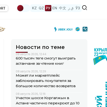
KZ
QZ
РУ
EN
中文
ق ز
ЎЗ
ORT
Новости по теме
08 августа 2026, 12:44
600 тысяч теңге смогут выиграть
астанчане за чтение книг
08 августа 2026, 12:29
Может ли маркетплейс
заблокировать покупателя за
большое количество возвратов
08 августа 2026, 12:16
Участок шоссе Коргалжын в
Астане частично перекроют до 10