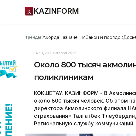
KAZINFORM
Акорда
Назначения
Закон и порядок
Дось
Тренды:
14:50, 20 Сентября 2022
Около 800 тысяч акмоли
поликлиникам
КОКШЕТАУ. КАЗИНФОРМ - В Акмолинск
около 800 тысяч человек. Об этом на
директора Акмолинского филиала НА
страхования» Талгатбек Тлеубердин
Региональную службу коммуникаций.