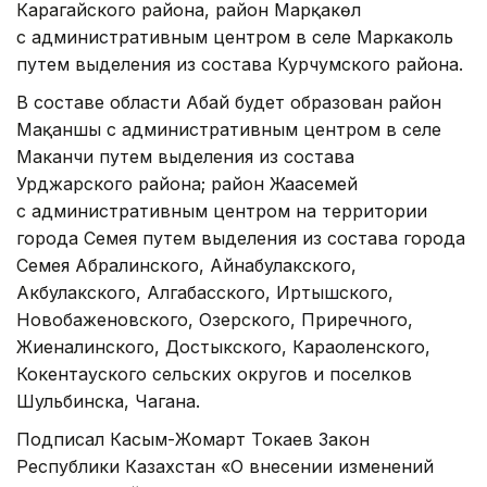
Карагайского района, район Марқакөл
с административным центром в селе Маркаколь
путем выделения из состава Курчумского района.
В составе области Абай будет образован район
Мақаншы с административным центром в селе
Маканчи путем выделения из состава
Урджарского района; район Жаңасемей
с административным центром на территории
города Семея путем выделения из состава города
Семея Абралинского, Айнабулакского,
Акбулакского, Алгабасского, Иртышского,
Новобаженовского, Озерского, Приречного,
Жиеналинского, Достыкского, Караоленского,
Кокентауского сельских округов и поселков
Шульбинска, Чагана.
Подписал Касым-Жомарт Токаев Закон
Республики Казахстан «О внесении изменений