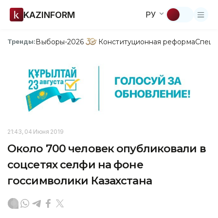
KAZINFORM
РУ
Выборы-2026
Конституционная реформа
Спецп
Тренды:
21:43, 04 Июня 2019
Около 700 человек опубликовали в
соцсетях селфи на фоне
госсимволики Казахстана