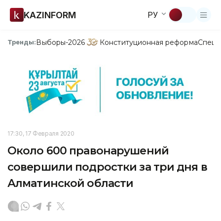
KAZINFORM
РУ
Выборы-2026
Конституционная реформа
Спецп
Тренды:
17:30, 17 Февраля 2020
Около 600 правонарушений
совершили подростки за три дня в
Алматинской области