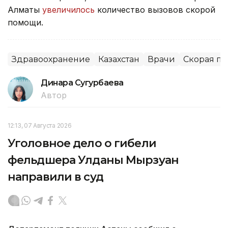
Алматы
увеличилось
количество вызовов скорой
помощи.
Здравоохранение
Казахстан
Врачи
Скорая п
Динара Сугурбаева
Автор
12:13, 07 Августа 2026
Уголовное дело о гибели
фельдшера Улданы Мырзуан
направили в суд