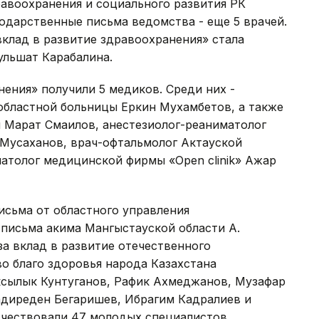
авоохранения и социального развития РК
годарственные письма ведомства - еще 5 врачей.
вклад в развитие здравоохранения» стала
ульшат Карабалина.
ения» получили 5 медиков. Среди них -
областной больницы Еркин Мухамбетов, а также
 Марат Смаилов, анестезиолог-реаниматолог
Мусаханов, врач-офтальмолог Актауской
атолог медицинской фирмы «Open clinik» Ажар
исьма от областного управления
 письма акима Мангыстауской области А.
а вклад в развитие отечественного
о благо здоровья народа Казахстана
сылык Кунтуганов, Рафик Ахмеджанов, Музафар
диреден Бегаришев, Ибрагим Кадралиев и
 чествовали 47 молодых специалистов,