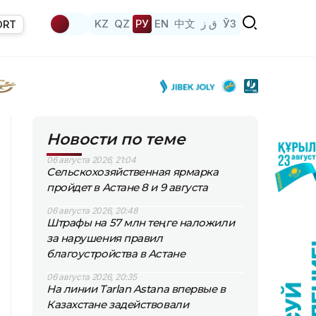
KZ
QZ
РУ
EN
中文
ق ز
ЎЗ
ORT
Новости по теме
06 августа 2026, 21:04
Сельскохозяйственная ярмарка
пройдет в Астане 8 и 9 августа
06 августа 2026, 20:48
Штрафы на 57 млн теңге наложили
за нарушения правил
благоустройства в Астане
06 августа 2026, 20:35
На линии Tarlan Astana впервые в
Казахстане задействовали