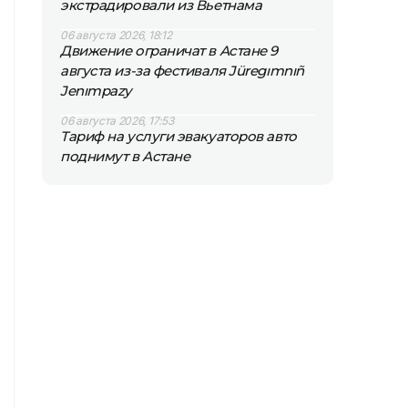
экстрадировали из Вьетнама
06 августа 2026, 18:12
Движение ограничат в Астане 9
августа из-за фестиваля Jüregımnıñ
Jenımpazy
06 августа 2026, 17:53
Тариф на услуги эвакуаторов авто
поднимут в Астане