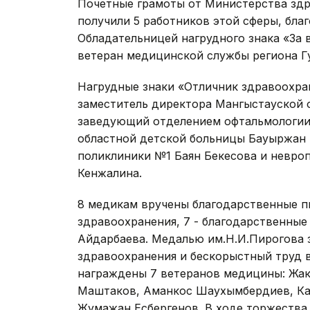
Почетные грамоты от Министерства здр
получили 5 работников этой сферы, бла
Обладательницей нагрудного знака «За 
ветеран медицинской службы региона Г
Нагрудные знаки «Отличник здравоохран
заместитель директора Мангыстауской 
заведующий отделением офтальмологии
областной детской больницы Бауыржан 
поликлиники №1 Баян Бекесова и невроп
Кенжалина.
8 медикам вручены благодарственные п
здравоохранения, 7 - благодарственные
Айдарбаева. Медалью им.Н.И.Пирогова з
здравоохранения и бескорыстный труд в
награждены 7 ветеранов медицины: Жак
Маштаков, Аманкос Шаухымбердиев, Ка
Жумажан Есбергенов. В ходе торжества