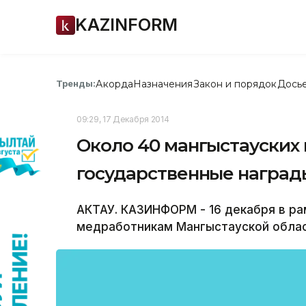
KAZINFORM
Акорда
Назначения
Закон и порядок
Дось
Тренды:
09:29, 17 Декабря 2014
Около 40 мангыстауских
государственные наград
АКТАУ. КАЗИНФОРМ - 16 декабря в ра
медработникам Мангыстауской облас