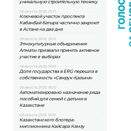
уникальную строительную технику
06 августа 2026, 20:11
Ключевой участок проспекта
Кабанбай батыра частично закроют
в Астане на два дня
06 августа 2026, 19:14
Этнокультурные объединения
Алматы призвали принять активное
участие в выборах
06 августа 2026, 18:39
Доля государства в ERG перешла в
собственность «Самрук-Қазына»
06 августа 2026, 18:20
Автоматизировано назначение ряда
пособий для семей с детьми в
Казахстане
06 августа 2026, 18:16
Казахстанского блогера-
миллионника Кайсара Камзу