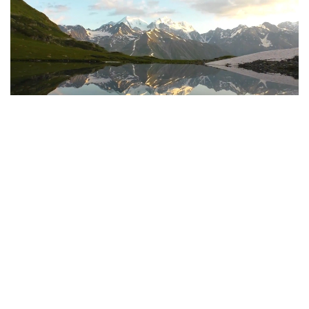
Фото: Руслан Мухамедьяров / Kazinform
Дорога, без которой не бывает туризма
Еще несколько лет назад путь в Катон-Карагай
или к Рахмановским ключам сам по себе
становился испытанием. Туристам приходилось
преодолевать опасные серпантины Осиновского
перевала, а последние километры ехать