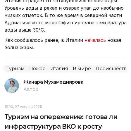
Италия страдает от затянувшейся волны жары.
Уровень воды в реках и озерах упал до необычно
низких отметок. В то же время в северной части
Адриатического моря зафиксирована температура
воды выше 30°C.
Как сообщалось ранее, в Италии
началась
новая
волна жары.
Туризм
Пожар
Италия
В мире
Происшестви
Жанара Мухамедиярова
Автор
15:00, 07 Августа 2026
Туризм на опережение: готова ли
инфраструктура ВКО к росту