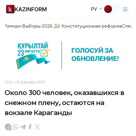
KAZINFORM
РУ
Выборы-2026
Конституционная реформа
Спецп
Тренды:
21:02, 29 Декабря 2015
Около 300 человек, оказавшихся в
снежном плену, остаются на
вокзале Караганды