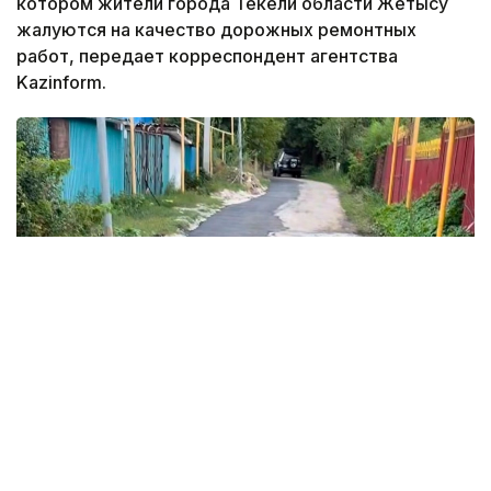
котором жители города Текели области Жетысу
жалуются на качество дорожных ремонтных
работ, передает корреспондент агентства
Kazinform.
Кадр из видео
Автор публикации назвал укладку асфальта
«издевательством над местными жителями»,