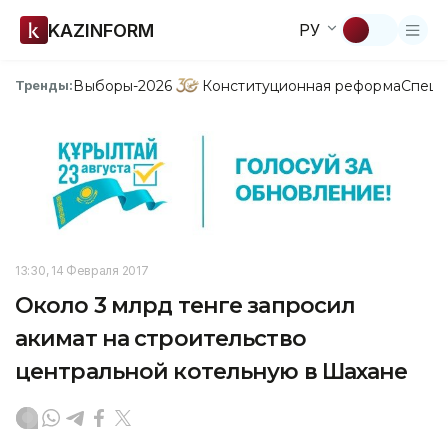
KAZINFORM
РУ
Выборы-2026
Конституционная реформа
Спецп
Тренды:
13:30, 14 Февраля 2017
Около 3 млрд тенге запросил
акимат на строительство
центральной котельную в Шахане