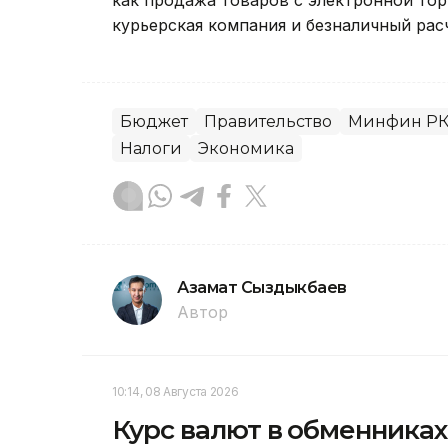
как продажа товаров с электронной тор
курьерская компания и безналичный расч
Бюджет
Правительство
Минфин Р
Налоги
Экономика
Азамат Сыздыкбаев
Автор
10:14, 08 Августа 2026
Курс валют в обменниках