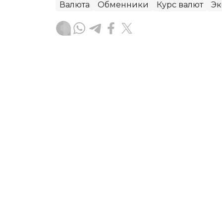
Валюта
Обменники
Курс валют
Эк
Данира Искакова
Автор
23:15, 07 Августа 2026
Цены на нефть выросли 
Ормузского пролива
Мировые цены на нефть выросли в пя
переговоров США и Ирана и новых ри
пролив, передает агентство Kazinfor