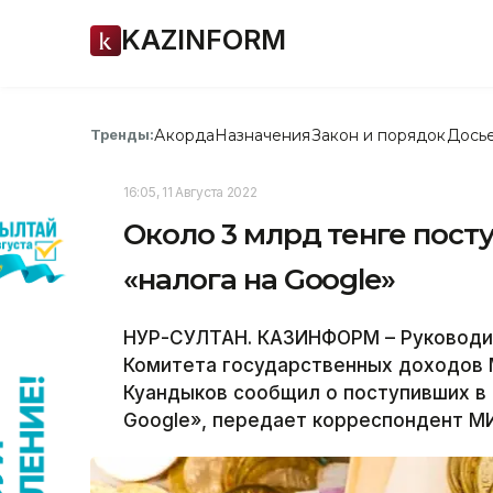
KAZINFORM
Акорда
Назначения
Закон и порядок
Дось
Тренды:
16:05, 11 Августа 2022
Около 3 млрд тенге пост
«налога на Google»
НУР-СУЛТАН. КАЗИНФОРМ – Руководи
Комитета государственных доходов 
Куандыков сообщил о поступивших в 
Google», передает корреспондент М