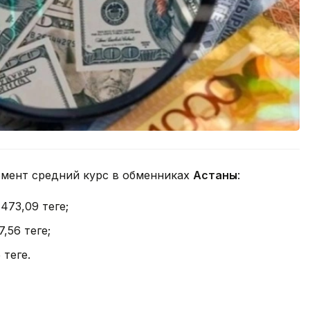
омент средний курс в обменниках
Астаны
:
 473,09 теңге;
7,56 теңге;
теңге.