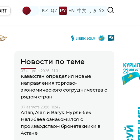
KZ
QZ
РУ
EN
中文
ق ز
ЎЗ
ORT
Новости по теме
07 августа 2026, 21:31
Казахстан определил новые
направления торгово-
экономического сотрудничества с
рядом стран
07 августа 2026, 16:42
Arlan, Alan и Barys: Нурлыбек
Налибаев ознакомился с
производством бронетехники в
Астане