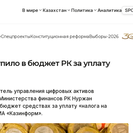
В мире
Казахстан
Политика
Аналитика
SP
е
Спецпроекты
Конституционная реформа
Выборы-2026
упило в бюджет РК за уплату
тель управления цифровых активов
Министерства финансов РК Нуржан
бюджет средствах за уплату «налога на
ИА «Казинформ».