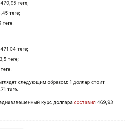
 470,95 теңге;
,45 теңге;
теңге.
471,04 теңге;
,5 теңге;
теңге.
ыглядят следующим образом: 1 доллар стоит
71 теңге.
средневзвешенный курс доллара
составил
469,93