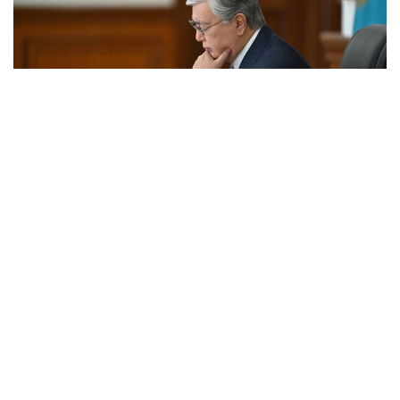
Фото: Акорда
— Уважаемые участники! Искренне
поздравляю вас с 90-летием со дня
образования Северо-Казахстанской
области!
За это время регион добился
впечатляющего прогресса в своем
развитии, а его летопись обогатилась