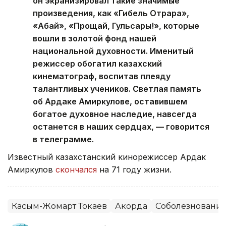
он экранизировал такие значимые
произведения, как «Гибель Отрара»,
«Абай», «Прощай, Гульсары!», которые
вошли в золотой фонд нашей
национальной духовности. Именитый
режиссер обогатил казахский
кинематограф, воспитав плеяду
талантливых учеников. Светлая память
об Ардаке Амиркулове, оставившем
богатое духовное наследие, навсегда
останется в наших сердцах, — говорится
в телеграмме.
Известный казахстанский кинорежиссер Ардак
Амиркулов
скончался
на 71 году жизни.
Касым-Жомарт Токаев
Акорда
Соболезновани