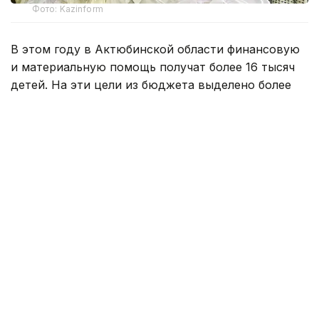
Фото: Kazinform
В этом году в Актюбинской области финансовую
и материальную помощь получат более 16 тысяч
детей. На эти цели из бюджета выделено более
800 млн тенге. Помощь в подготовке к школе
окажут учащимся села Карауылкельды, где
объявлен режим чрезвычайной ситуации.
— Единовременная помощь также будет
оказана детям из семей, имущество
которых пострадало в результате
стихийного бедствия. Всего
насчитывается 110 семей. В этих семьях
воспитываются 202 ребенка. Из них 96
детей относятся к категории, имеющей
право на получение социальной помощи.
Остальные 106 детей нуждаются