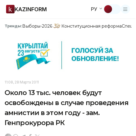
KAZINFORM
РУ
Выборы-2026
Конституционная реформа
Спецп
Тренды:
11:08, 28 Марта 2011
Около 13 тыс. человек будут
освобождены в случае проведения
амнистии в этом году - зам.
Генпрокурора РК