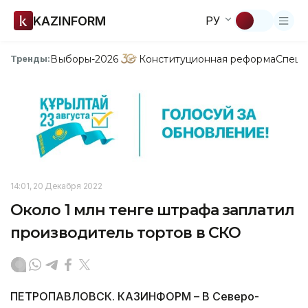
KAZINFORM
РУ
Выборы-2026
Конституционная реформа
Спецп
Тренды:
14:01, 20 Декабря 2022
Около 1 млн тенге штрафа заплатил
производитель тортов в СКО
ПЕТРОПАВЛОВСК. КАЗИНФОРМ – В Северо-