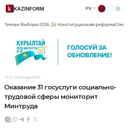
KAZINFORM
РУ
Выборы-2026
Конституционная реформа
Спецп
Тренды:
13:23, 09 Января 2020
Оказание 31 госуслуги социально-
трудовой сферы мониторит
Минтруда